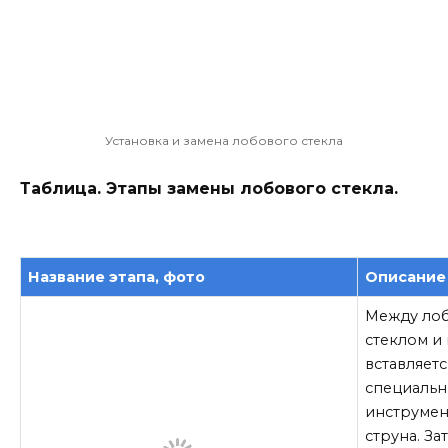
Установка и замена лобового стекла
Таблица. Этапы замены лобового стекла.
Название этапа, фото
Описание
Между ло
стеклом и
вставляетс
специаль
инструмен
струна. За