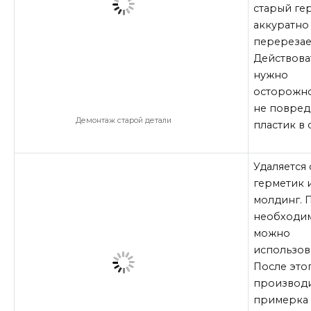
старый ге
аккуратно
перерезае
Действова
нужно
осторожно
не повред
Демонтаж старой детали
пластик в 
Удаляется
герметик 
молдинг. 
необходи
можно
использов
После это
производ
примерка