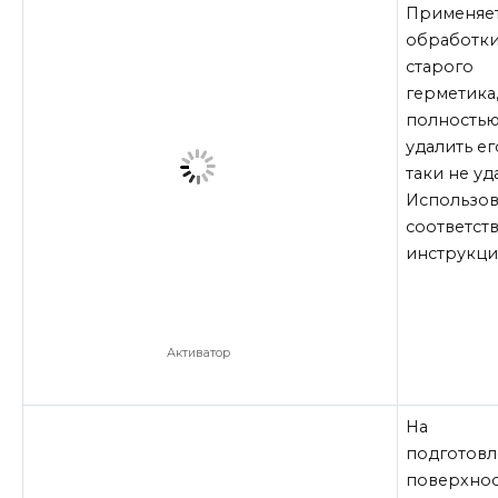
Применяет
обработки
старого
герметика,
полность
удалить ег
таки не уд
Использов
соответст
инструкци
Активатор
На
подготов
поверхнос