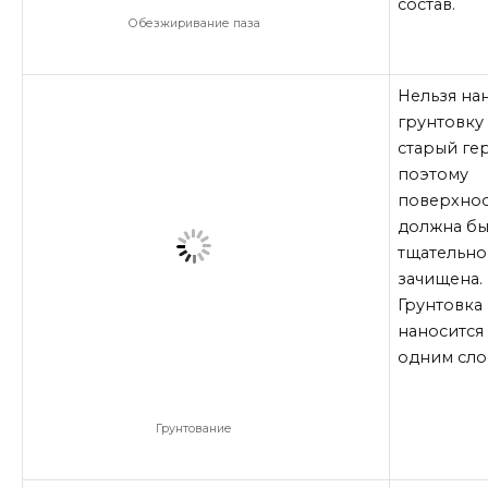
состав.
Обезжиривание паза
Нельзя на
грунтовку
старый ге
поэтому
поверхнос
должна бы
тщательно
зачищена.
Грунтовка
наносится
одним сло
Грунтование