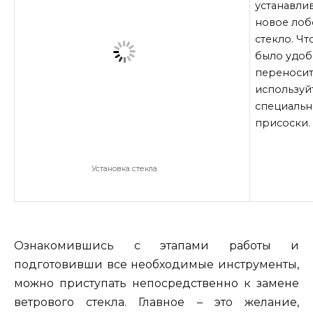
устанавли
новое лоб
стекло. Чт
было удо
переносит
используй
специаль
присоски.
Установка стекла
Ознакомившись с этапами работы и
подготовивши все необходимые инструменты,
можно приступать непосредственно к замене
ветрового стекла. Главное – это желание,