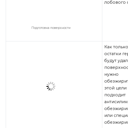
лобового с
Подготовка поверхности
Как тольк
остатки г
будут удал
поверхнос
нужно
обезжирит
этой цели
подходит
антисили
обезжири
или специ
обезжири