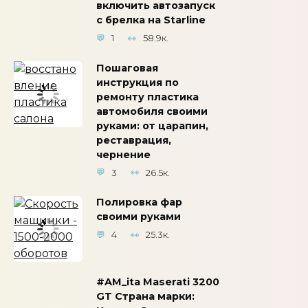
включить автозапуск
с брелка на Starline
1
58.9к.
Пошаговая
инструкция по
ремонту пластика
автомобиля своими
руками: от царапин,
реставрация,
чернение
3
26.5к.
Полировка фар
своими руками
4
25.3к.
#AM_ita Maserati 3200
GT Страна марки: