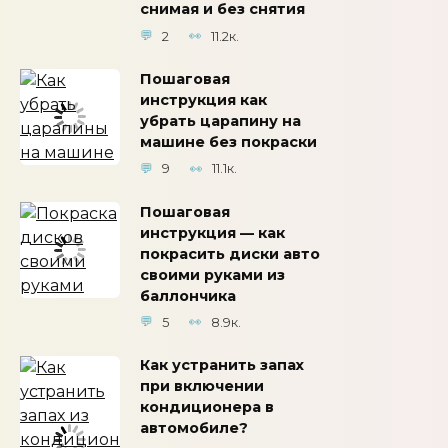
снимая и без снятия
2
11.2к.
Пошаговая
инструкция как
убрать царапину на
машине без покраски
9
11.1к.
Пошаговая
инструкция — как
покрасить диски авто
своими руками из
баллончика
5
8.9к.
Как устранить запах
при включении
кондиционера в
автомобиле?