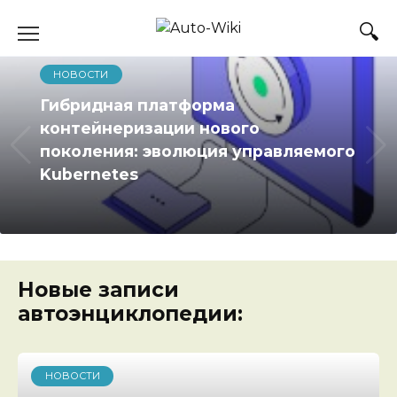
Перейти
к
содержанию
НОВОСТИ
Гибридная платформа
контейнеризации нового
поколения: эволюция управляемого
Kubernetes
Новые записи
автоэнциклопедии:
НОВОСТИ