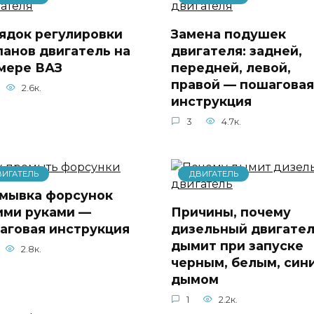
ядок регулировки
Замена подушек
панов двигатель на
двигателя: задней,
мере ВАЗ
передней, левой,
правой — пошаговая
2.6к.
инструкция
3
4.7к.
ВИГАТЕЛЬ
ДВИГАТЕЛЬ
мывка форсунок
ими руками —
Причины, почему
аговая инструкция
дизельный двигате
дымит при запуске
2.8к.
черным, белым, син
дымом
1
2.2к.