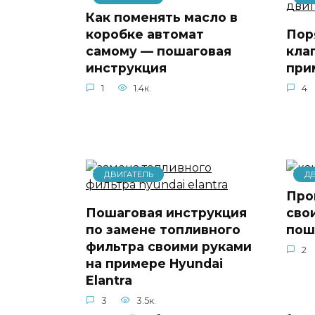
Как поменять масло в
коробке автомат
Пор
самому — пошаговая
кла
инструкция
при
1
1.4к.
4
ДВИГАТЕЛЬ
Д
Про
Пошаговая инструкция
сво
по замене топливного
пош
фильтра своими руками
2
на примере Hyundai
Elantra
3
3.5к.