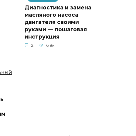
Диагностика и замена
масляного насоса
двигателя своими
руками — пошаговая
инструкция
2
6.8к.
ль
им