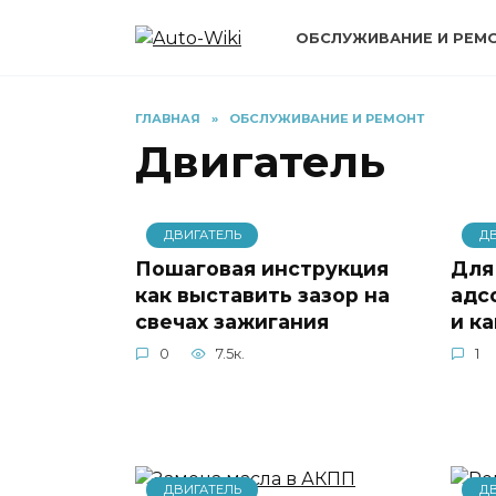
Перейти
к
ОБСЛУЖИВАНИЕ И РЕМ
содержанию
ГЛАВНАЯ
»
ОБСЛУЖИВАНИЕ И РЕМОНТ
Двигатель
ДВИГАТЕЛЬ
Д
Пошаговая инструкция
Для
как выставить зазор на
адс
свечах зажигания
и к
0
7.5к.
1
ДВИГАТЕЛЬ
Д