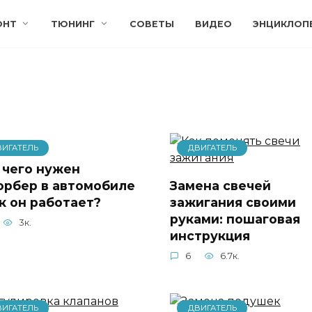
ОНТ
ТЮНИНГ
СОВЕТЫ
ВИДЕО
ЭНЦИКЛОП
ВИГАТЕЛЬ
ДВИГАТЕЛЬ
 чего нужен
орбер в автомобиле
Замена свечей
ак он работает?
зажигания своими
руками: пошаговая
3к.
инструкция
6
6.7к.
ВИГАТЕЛЬ
ДВИГАТЕЛЬ