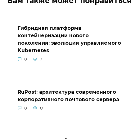
Вам также может понравиться
Гибридная платформа
контейнеризации нового
поколения: эволюция управляемого
Kubernetes
0
7
RuPost: архитектура современного
корпоративного почтового сервера
0
8