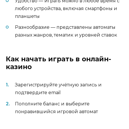
Удобство — играть можно в любое время с
любого устройства, включая смартфоны и
планшеты
Разнообразие — представлены автоматы
разных жанров, тематик и уровней ставок
Как начать играть в онлайн-
казино
Зарегистрируйте учётную запись и
подтвердите email
Пополните баланс и выберите
понравившийся игровой автомат