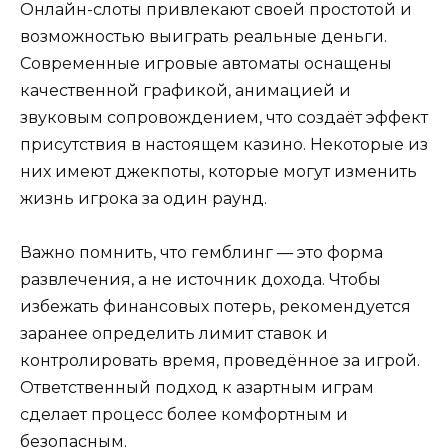
Онлайн-слоты привлекают своей простотой и
возможностью выиграть реальные деньги.
Современные игровые автоматы оснащены
качественной графикой, анимацией и
звуковым сопровождением, что создаёт эффект
присутствия в настоящем казино. Некоторые из
них имеют джекпоты, которые могут изменить
жизнь игрока за один раунд.
Важно помнить, что гемблинг — это форма
развлечения, а не источник дохода. Чтобы
избежать финансовых потерь, рекомендуется
заранее определить лимит ставок и
контролировать время, проведённое за игрой.
Ответственный подход к азартным играм
сделает процесс более комфортным и
безопасным.