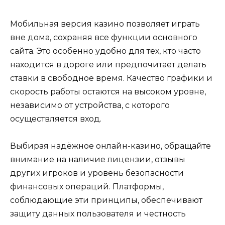
Мобильная версия казино позволяет играть
вне дома, сохраняя все функции основного
сайта. Это особенно удобно для тех, кто часто
находится в дороге или предпочитает делать
ставки в свободное время. Качество графики и
скорость работы остаются на высоком уровне,
независимо от устройства, с которого
осуществляется вход.
Выбирая надёжное онлайн-казино, обращайте
внимание на наличие лицензии, отзывы
других игроков и уровень безопасности
финансовых операций. Платформы,
соблюдающие эти принципы, обеспечивают
защиту данных пользователя и честность