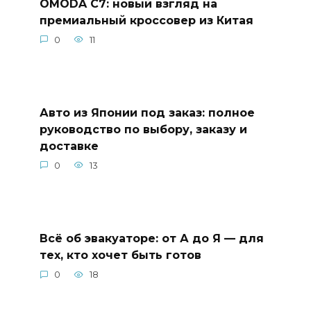
OMODA C7: новый взгляд на
премиальный кроссовер из Китая
0
11
Авто из Японии под заказ: полное
руководство по выбору, заказу и
доставке
0
13
Всё об эвакуаторе: от А до Я — для
тех, кто хочет быть готов
0
18