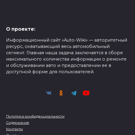
О проекте:
Информационный сайт «Auto-Wiki» — авторитетный
ресурс, охватывающий весь автомобильный
сегмент. Главная наша задача заключается в сборе
максимального количества информации о ремонте
и обслуживании авто и предоставлении ее в
доступной форме для пользователей.
Политика конфиденциальности
Содержание
Контакты