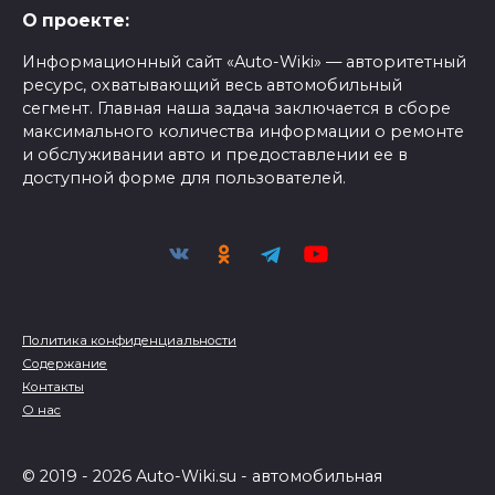
О проекте:
Информационный сайт «Auto-Wiki» — авторитетный
ресурс, охватывающий весь автомобильный
сегмент. Главная наша задача заключается в сборе
максимального количества информации о ремонте
и обслуживании авто и предоставлении ее в
доступной форме для пользователей.
Политика конфиденциальности
Содержание
Контакты
О нас
© 2019 - 2026 Auto-Wiki.su - автомобильная