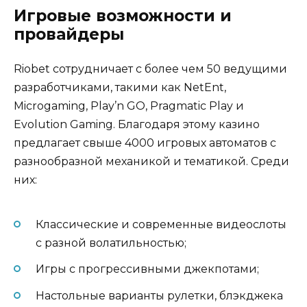
Игровые возможности и
провайдеры
Riobet сотрудничает с более чем 50 ведущими
разработчиками, такими как NetEnt,
Microgaming, Play’n GO, Pragmatic Play и
Evolution Gaming. Благодаря этому казино
предлагает свыше 4000 игровых автоматов с
разнообразной механикой и тематикой. Среди
них:
Классические и современные видеослоты
с разной волатильностью;
Игры с прогрессивными джекпотами;
Настольные варианты рулетки, блэкджека