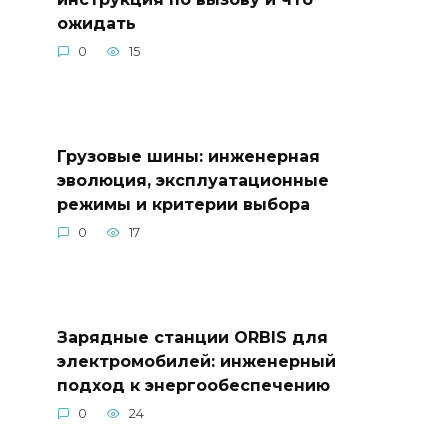
ожидать
0
15
Грузовые шины: инженерная
эволюция, эксплуатационные
режимы и критерии выбора
0
17
Зарядные станции ORBIS для
электромобилей: инженерный
подход к энергообеспечению
0
24