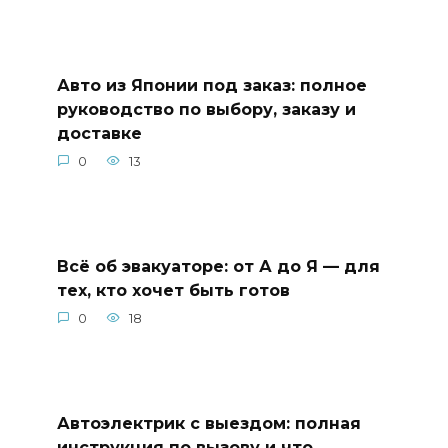
Авто из Японии под заказ: полное
руководство по выбору, заказу и
доставке
0
13
Всё об эвакуаторе: от А до Я — для
тех, кто хочет быть готов
0
18
Автоэлектрик с выездом: полная
инструкция по вызову и что