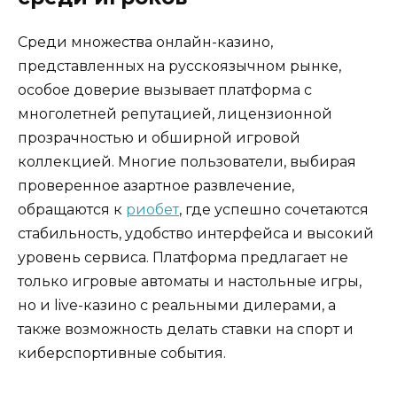
Среди множества онлайн-казино,
представленных на русскоязычном рынке,
особое доверие вызывает платформа с
многолетней репутацией, лицензионной
прозрачностью и обширной игровой
коллекцией. Многие пользователи, выбирая
проверенное азартное развлечение,
обращаются к
риобет
, где успешно сочетаются
стабильность, удобство интерфейса и высокий
уровень сервиса. Платформа предлагает не
только игровые автоматы и настольные игры,
но и live-казино с реальными дилерами, а
также возможность делать ставки на спорт и
киберспортивные события.