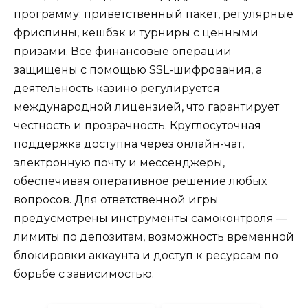
программу: приветственный пакет, регулярные
фриспины, кешбэк и турниры с ценными
призами. Все финансовые операции
защищены с помощью SSL-шифрования, а
деятельность казино регулируется
международной лицензией, что гарантирует
честность и прозрачность. Круглосуточная
поддержка доступна через онлайн-чат,
электронную почту и мессенджеры,
обеспечивая оперативное решение любых
вопросов. Для ответственной игры
предусмотрены инструменты самоконтроля —
лимиты по депозитам, возможность временной
блокировки аккаунта и доступ к ресурсам по
борьбе с зависимостью.