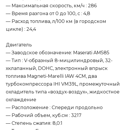
— Максимальная скорость, км/ч : 286
— Время разгона от 0 до 100, c : 4,8
— Расход топлива, л/100 км (в городском
цикле) : 24,4
Двигатель
— Заводское обозначение: Maserati AM585
— Тип : V-образный 8-мицилиндровый, 32-
хклапанный, DOHC, электронный впрыск
топлива Magneti-Marelli IAW 4CM, два
турбокомпрессора IHI VM39L, промежуточный
охладитель типа «воздух-воздух», жидкостное
охлаждение
— Расположение : Спереди продольно
— Рабочий объем, куб.см : 3217
— Степень сжатия: 8,0:1