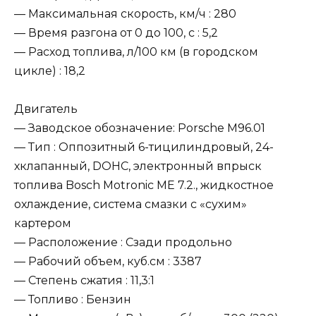
— Максимальная скорость, км/ч : 280
— Время разгона от 0 до 100, c : 5,2
— Расход топлива, л/100 км (в городском
цикле) : 18,2
Двигатель
— Заводское обозначение: Porsche M96.01
— Тип : Оппозитный 6-тицилиндровый, 24-
хклапанный, DOHC, электронный впрыск
топлива Bosch Motronic ME 7.2., жидкостное
охлаждение, система смазки с «сухим»
картером
— Расположение : Сзади продольно
— Рабочий объем, куб.см : 3387
— Степень сжатия : 11,3:1
— Топливо : Бензин