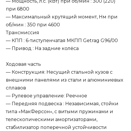
— Мощность, л.с. (кВт) при об/мин : 300 (220)
при 6800
— Максимальный крутящий момент, Нм при
об/мин : 350 при 4600
Трансмиссия
— КПП : 6-тиступенчатая МКПП Getrag G96/00
— Привод : На задние колёса
Ходовая часть
— Конструкция: Несущий стальной кузов с
внешними панелями из стали и алюминиевых
сплавов
— Рулевое управление: Реечное
— Передняя подвеска : Независимая, стойки
типа «МакФерсон», с витыми пружинами и
телескопическими амортизаторами,
стабилизатор поперечной устойчивости