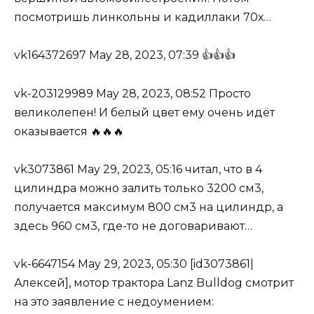
посмотришь линкольны и кадиллаки 70х…
vk164372697 May 28, 2023, 07:39 👍👍👍
vk-203129989 May 28, 2023, 08:52 Просто
великолепен! И белый цвет ему очень идёт
оказывается 🔥🔥🔥
vk3073861 May 29, 2023, 05:16 читал, что в 4
цилиндра можно залить только 3200 см3,
получается максимум 800 см3 на цилиндр, а
здесь 960 см3, где-то не договаривают…
vk-6647154 May 29, 2023, 05:30 [id3073861|
Алексей], мотор трактора Lanz Bulldog смотрит
на это заявление с недоумением: