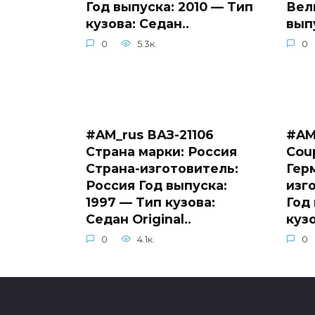
Год выпуска: 2010 — Тип
Вел
кузова: Седан..
выпу
0
5.3к.
0
#AM_rus ВАЗ-21106
#AM
Страна марки: Россия
Cou
Страна-изготовитель:
Гер
Россия Год выпуска:
изг
1997 — Тип кузова:
Год
Седан Original..
кузо
0
4.1к.
0