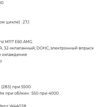
00
м цикле) : 27,1
nz M117 E60 AMG
, 32-хклапанный, DOHC, электронный впрыск
ое охлаждение
о
5 (283) при 5500
 при об/мин : 550 при 4000
-Benz W4A028