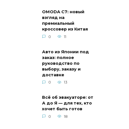
OMODA C7: новый
взгляд на
премиальный
кроссовер из Китая
0
11
Авто из Японии под
заказ: полное
руководство по
выбору, заказу и
доставке
0
13
Всё об эвакуаторе: от
А до Я — для тех, кто
хочет быть готов
0
18