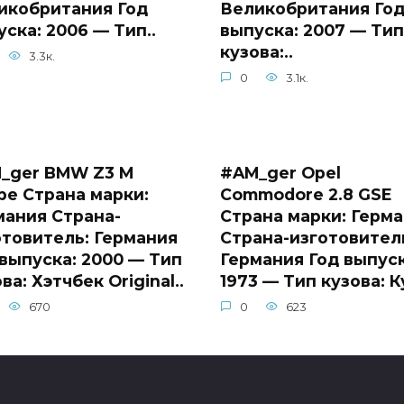
икобритания Год
Великобритания Го
ска: 2006 — Тип..
выпуска: 2007 — Тип
кузова:..
3.3к.
0
3.1к.
_ger BMW Z3 M
#AM_ger Opel
pe Страна марки:
Commodore 2.8 GSE
мания Страна-
Страна марки: Герм
отовитель: Германия
Страна-изготовител
 выпуска: 2000 — Тип
Германия Год выпуск
ва: Хэтчбек Original..
1973 — Тип кузова: К
670
0
623