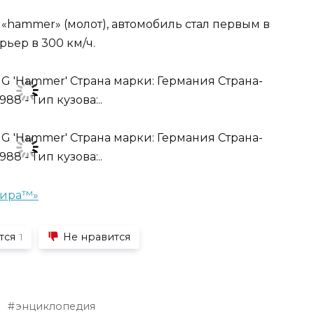
hammer» (молот), автомобиль стал первым в
ьер в 300 км/ч.
Мира™»
тся
Не нравится
1
энциклопедия