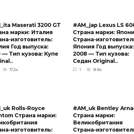
ita Maserati 3200 GT
#AM_jap Lexus LS 60
ана марки: Италия
Страна марки: Япон
ана-изготовитель:
Страна-изготовител
лия Год выпуска:
Япония Год выпуска:
9 — Тип кузова: Купе
2008 — Тип кузова:
inal..
Седан Original..
17.2к.
1
8.6к.
_uk Rolls-Royce
#AM_uk Bentley Arna
ntom Страна марки:
Страна марки:
икобритания
Великобритания
ана-изготовитель:
Страна-изготовител