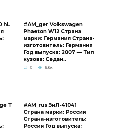
0 hL
#AM_ger Volkswagen
ия
Phaeton W12 Страна
ь:
марки: Германия Страна-
изготовитель: Германия
Год выпуска: 2007 — Тип
кузова: Седан..
0
6.6к.
ge T
#AM_rus ЗиЛ-41041
Страна марки: Россия
Страна-изготовитель:
ь:
Россия Год выпуска: