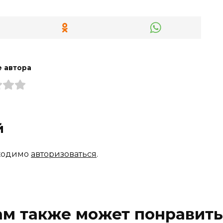
 автора
й
бходимо
авторизоваться
.
ам также может понравить