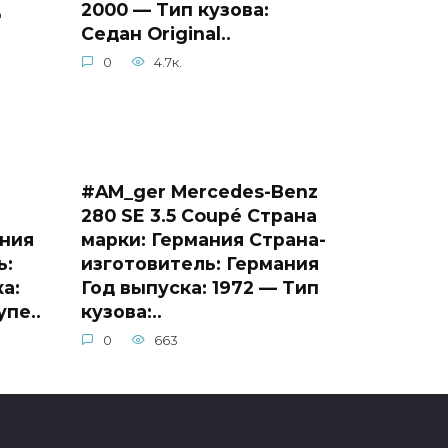
д
2000 — Тип кузова:
Седан Original..
0
4.7к.
#AM_ger Mercedes-Benz
280 SE 3.5 Coupé Страна
ания
марки: Германия Страна-
ь:
изготовитель: Германия
а:
Год выпуска: 1972 — Тип
упе..
кузова:..
0
663