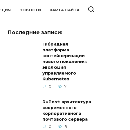
ЕДИЯ
НОВОСТИ
КАРТА САЙТА
Последние записи:
Гибридная
платформа
контейнеризации
нового поколения:
эволюция
управляемого
Kubernetes
0
7
RuPost: архитектура
современного
корпоративного
почтового сервера
0
8