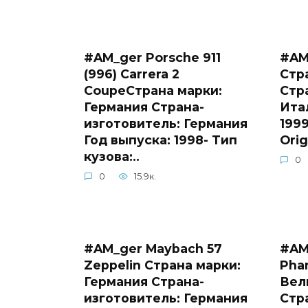
#AM_ger Porsche 911
#AM_
(996) Carrera 2
Стр
CoupeСтрана марки:
Стр
Германия Страна-
Ита
изготовитель: Германия
199
Год выпуска: 1998- Тип
Orig
кузова:..
0
0
15.9к.
#AM_ger Maybach 57
#AM
Zeppelin Страна марки:
Pha
Германия Страна-
Вел
изготовитель: Германия
Стр