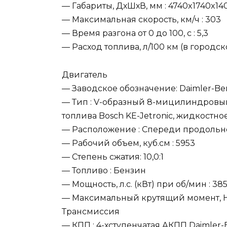
— Габариты, ДхШхВ, мм : 4740x1740x14
— Максимальная скорость, км/ч : 303
— Время разгона от 0 до 100, c : 5,3
— Расход топлива, л/100 км (в городско
Двигатель
— Заводское обозначение: Daimler-Be
— Тип : V-образный 8-мицилиндровый
топлива Bosch KE-Jetronic, жидкостн
— Расположение : Спереди продольн
— Рабочий объем, куб.см : 5953
— Степень сжатия: 10,0:1
— Топливо : Бензин
— Мощность, л.с. (кВт) при об/мин : 38
— Максимальный крутящий момент, Нм
Трансмиссия
— КПП : 4-хступенчатая АКПП Daimler